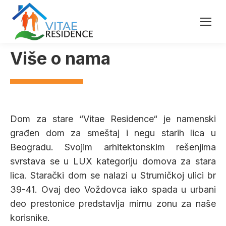
Više o nama
Dom za stare “Vitae Residence“ je namenski
građen dom za smeštaj i negu starih lica u
Beogradu. Svojim arhitektonskim rešenjima
svrstava se u LUX kategoriju domova za stara
lica. Starački dom se nalazi u Strumičkoj ulici br
39-41. Ovaj deo Voždovca iako spada u urbani
deo prestonice predstavlja mirnu zonu za naše
korisnike.