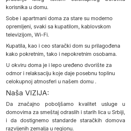
korisnika u domu.
Sobe i apartmani doma za stare su moderno
opremljeni, svaki sa kupatilom, kablovskom
televizijom, Wi-Fi.
Kupatila, kao i ceo starački dom su prilagođena
kako pokretnim, tako i nepokretnim osobama.
U okviru doma je i lepo uređeno dvorište za
odmor i relaksaciju koje daje posebnu toplinu
celokupnoj atmosferi u našem domu .
Naša VIZIJA:
Da značajno poboljšamo kvalitet usluge u
domovima za smeštaj odraslih i starih lica u Srbiji,
i da dostignemo standarde staračkih domova
razvijenih zemalja u regionu.