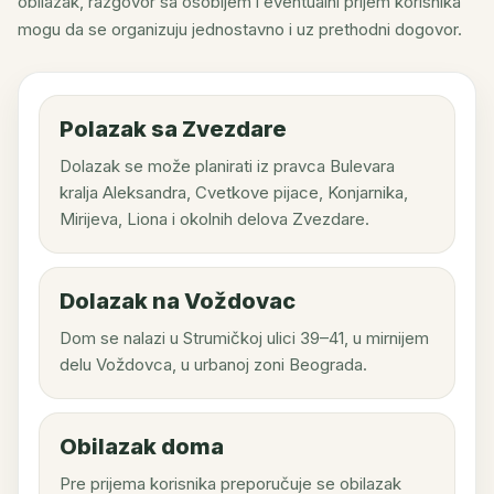
obilazak, razgovor sa osobljem i eventualni prijem korisnika
mogu da se organizuju jednostavno i uz prethodni dogovor.
Polazak sa Zvezdare
Dolazak se može planirati iz pravca Bulevara
kralja Aleksandra, Cvetkove pijace, Konjarnika,
Mirijeva, Liona i okolnih delova Zvezdare.
Dolazak na Voždovac
Dom se nalazi u Strumičkoj ulici 39–41, u mirnijem
delu Voždovca, u urbanoj zoni Beograda.
Obilazak doma
Pre prijema korisnika preporučuje se obilazak