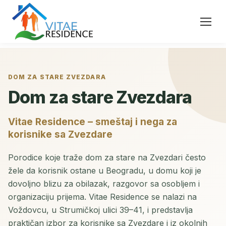
DOM ZA STARE ZVEZDARA
Dom za stare Zvezdara
Vitae Residence – smeštaj i nega za
korisnike sa Zvezdare
Porodice koje traže dom za stare na Zvezdari često
žele da korisnik ostane u Beogradu, u domu koji je
dovoljno blizu za obilazak, razgovor sa osobljem i
organizaciju prijema. Vitae Residence se nalazi na
Voždovcu, u Strumičkoj ulici 39–41, i predstavlja
praktičan izbor za korisnike sa Zvezdare i iz okolnih