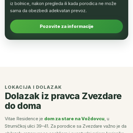
iz bolnice, nakon pregleda ili kada porodica ne može
sama da obezbedi adekvatan prevoz.
Pozovite za informacije
LOKACIJA I DOLAZAK
Dolazak iz pravca Zvezdare
do doma
Vitae Residence je
dom za stare na Voždovcu
, u
Strumičkoj ulici 39–41. Za porodice sa Zvezdare važno je da