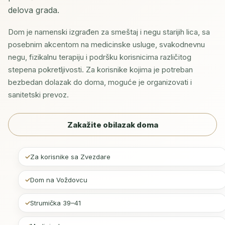
delova grada.
Dom je namenski izgrađen za smeštaj i negu starijih lica, sa
posebnim akcentom na medicinske usluge, svakodnevnu
negu, fizikalnu terapiju i podršku korisnicima različitog
stepena pokretljivosti. Za korisnike kojima je potreban
bezbedan dolazak do doma, moguće je organizovati i
sanitetski prevoz.
Zakažite obilazak doma
Za korisnike sa Zvezdare
Dom na Voždovcu
Strumička 39–41