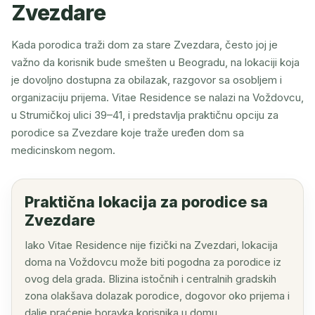
Zvezdare
Kada porodica traži dom za stare Zvezdara, često joj je
važno da korisnik bude smešten u Beogradu, na lokaciji koja
je dovoljno dostupna za obilazak, razgovor sa osobljem i
organizaciju prijema. Vitae Residence se nalazi na Voždovcu,
u Strumičkoj ulici 39–41, i predstavlja praktičnu opciju za
porodice sa Zvezdare koje traže uređen dom sa
medicinskom negom.
Praktična lokacija za porodice sa
Zvezdare
Iako Vitae Residence nije fizički na Zvezdari, lokacija
doma na Voždovcu može biti pogodna za porodice iz
ovog dela grada. Blizina istočnih i centralnih gradskih
zona olakšava dolazak porodice, dogovor oko prijema i
dalje praćenje boravka korisnika u domu.