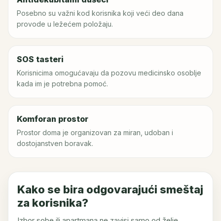
Posebno su važni kod korisnika koji veći deo dana
provode u ležećem položaju.
SOS tasteri
Korisnicima omogućavaju da pozovu medicinsko osoblje
kada im je potrebna pomoć.
Komforan prostor
Prostor doma je organizovan za miran, udoban i
dostojanstven boravak.
Kako se bira odgovarajući smeštaj
za korisnika?
Izbor sobe ili apartmana ne zavisi samo od želje