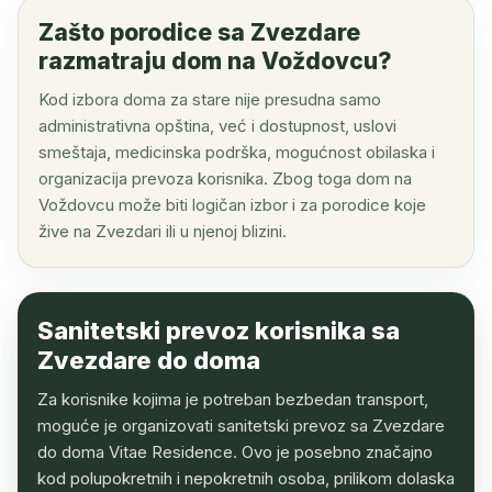
Zašto porodice sa Zvezdare
razmatraju dom na Voždovcu?
Kod izbora doma za stare nije presudna samo
administrativna opština, već i dostupnost, uslovi
smeštaja, medicinska podrška, mogućnost obilaska i
organizacija prevoza korisnika. Zbog toga dom na
Voždovcu može biti logičan izbor i za porodice koje
žive na Zvezdari ili u njenoj blizini.
Sanitetski prevoz korisnika sa
Zvezdare do doma
Za korisnike kojima je potreban bezbedan transport,
moguće je organizovati sanitetski prevoz sa Zvezdare
do doma Vitae Residence. Ovo je posebno značajno
kod polupokretnih i nepokretnih osoba, prilikom dolaska