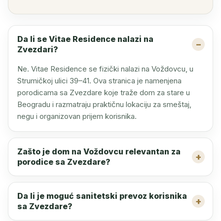
Da li se Vitae Residence nalazi na
Zvezdari?
Ne. Vitae Residence se fizički nalazi na Voždovcu, u
Strumičkoj ulici 39–41. Ova stranica je namenjena
porodicama sa Zvezdare koje traže dom za stare u
Beogradu i razmatraju praktičnu lokaciju za smeštaj,
negu i organizovan prijem korisnika.
Zašto je dom na Voždovcu relevantan za
porodice sa Zvezdare?
Da li je moguć sanitetski prevoz korisnika
sa Zvezdare?