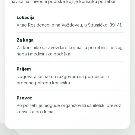
navikama i nivoom podrške koji je korisniku potreban.
Lokacija
Vitae Residence je na Voždovcu, u Strumičkoj 39–41.
Za koga
Za korisnike sa Zvezdare kojima su potrebni smeštaj,
nega i medicinska podrška.
Prijem
Dogovara se nakon razgovora sa porodicom i
procene potreba korisnika.
Prevoz
Po potrebi je moguće organizovati sanitetski prevoz
korisnika do doma.