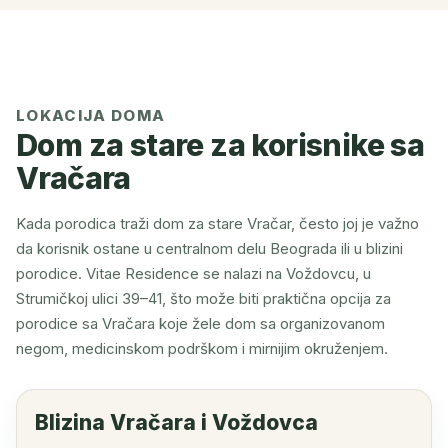
LOKACIJA DOMA
Dom za stare za korisnike sa
Vračara
Kada porodica traži dom za stare Vračar, često joj je važno
da korisnik ostane u centralnom delu Beograda ili u blizini
porodice. Vitae Residence se nalazi na Voždovcu, u
Strumičkoj ulici 39–41, što može biti praktična opcija za
porodice sa Vračara koje žele dom sa organizovanom
negom, medicinskom podrškom i mirnijim okruženjem.
Blizina Vračara i Voždovca