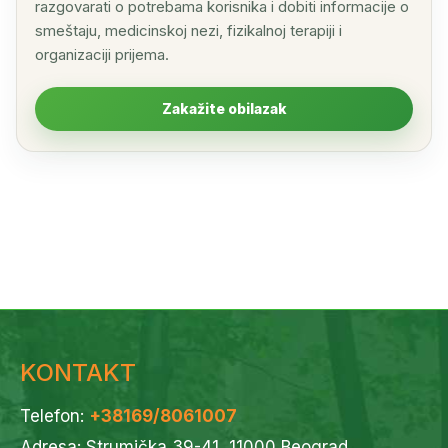
razgovarati o potrebama korisnika i dobiti informacije o
smeštaju, medicinskoj nezi, fizikalnoj terapiji i
organizaciji prijema.
Zakažite obilazak
KONTAKT
Telefon:
+38169/8061007
Adresa: Strumička 39-41, 11000 Beograd