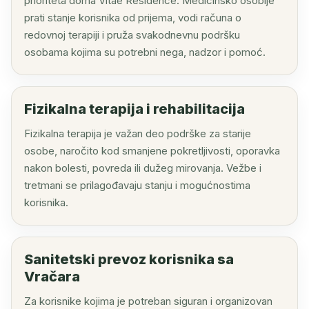
prioriteta doma Vitae Residence. Medicinsko osoblje
prati stanje korisnika od prijema, vodi računa o
redovnoj terapiji i pruža svakodnevnu podršku
osobama kojima su potrebni nega, nadzor i pomoć.
Fizikalna terapija i rehabilitacija
Fizikalna terapija je važan deo podrške za starije
osobe, naročito kod smanjene pokretljivosti, oporavka
nakon bolesti, povreda ili dužeg mirovanja. Vežbe i
tretmani se prilagođavaju stanju i mogućnostima
korisnika.
Sanitetski prevoz korisnika sa
Vračara
Za korisnike kojima je potreban siguran i organizovan