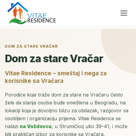
DOM ZA STARE VRAČAR
Dom za stare Vračar
Vitae Residence – smeštaj i nega za
korisnike sa Vračara
Porodice koje traže dom za stare na Vračaru često
žele da starija osoba bude smeštena u Beogradu, na
lokaciji koja je dovoljno blizu za obilazak, razgovor sa
osobljem i organizaciju prijema. Vitae Residence se
nalazi
na Voždovcu
, u Strumičkoj ulici 39–41, i može
biti praktičan izbor za korisnike sa Vračara.