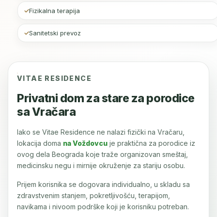
Fizikalna terapija
Sanitetski prevoz
VITAE RESIDENCE
Privatni dom za stare za porodice
sa Vračara
Iako se Vitae Residence ne nalazi fizički na Vračaru,
lokacija doma
na Voždovcu
je praktična za porodice iz
ovog dela Beograda koje traže organizovan smeštaj,
medicinsku negu i mirnije okruženje za stariju osobu.
Prijem korisnika se dogovara individualno, u skladu sa
zdravstvenim stanjem, pokretljivošću, terapijom,
navikama i nivoom podrške koji je korisniku potreban.