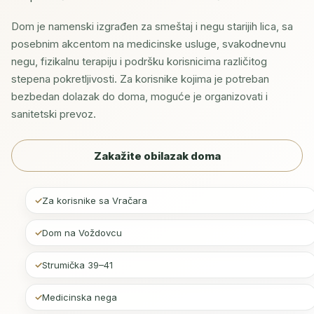
Dom je namenski izgrađen za smeštaj i negu starijih lica, sa
posebnim akcentom na medicinske usluge, svakodnevnu
negu, fizikalnu terapiju i podršku korisnicima različitog
stepena pokretljivosti. Za korisnike kojima je potreban
bezbedan dolazak do doma, moguće je organizovati i
sanitetski prevoz.
Zakažite obilazak doma
Za korisnike sa Vračara
Dom na Voždovcu
Strumička 39–41
Medicinska nega