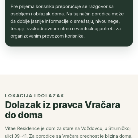
Pre prijema korisnika preporučuje se razgovor sa
osobljem i obilazak doma. Na taj način porodica može
da dobije jasnije informacije o smeštaju, nivou nege,
terapiji, svakodnevnom ritmu i eventualnoj potrebi za
organizovanim prevozom korisnika.
LOKACIJA I DOLAZAK
Dolazak iz pravca Vračara
do doma
Vitae Residence je dom za stare na Voždovcu, u Strumičkoj
ulici 39–41. Za porodice sa Vračara prednost je blizina doma,