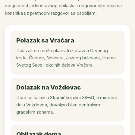
mogućnost jednostavnog obilaska i dogovor oko prijema
korisnika uz prethodni razgovor sa osobljem.
Polazak sa Vračara
Dolazak se može planirati iz pravca Crvenog
krsta, Čubure, Neimara, Južnog bulevara, Hrama
Svetog Save i okolnih delova Vračara.
Dolazak na Voždovac
Dom se nalazi u Strumičkoj ulici 39–41, u mirnijem
delu Voždovca, dovoljno blizu centralnim
gradskim zonama.
Obilazak doma