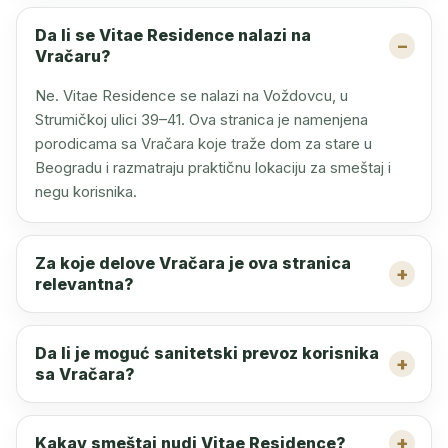
Da li se Vitae Residence nalazi na
Vračaru?
Ne. Vitae Residence se nalazi na Voždovcu, u
Strumičkoj ulici 39–41. Ova stranica je namenjena
porodicama sa Vračara koje traže dom za stare u
Beogradu i razmatraju praktičnu lokaciju za smeštaj i
negu korisnika.
Za koje delove Vračara je ova stranica
relevantna?
Da li je moguć sanitetski prevoz korisnika
sa Vračara?
Kakav smeštaj nudi Vitae Residence?