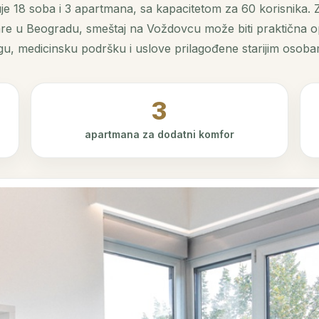
je 18 soba i 3 apartmana, sa kapacitetom za 60 korisnika. 
are u Beogradu, smeštaj na Voždovcu može biti praktična 
gu, medicinsku podršku i uslove prilagođene starijim osoba
3
apartmana za dodatni komfor