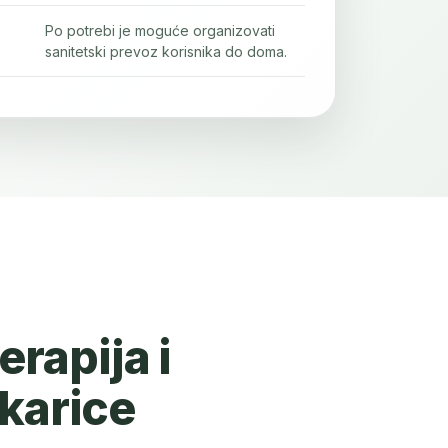
Po potrebi je moguće organizovati
sanitetski prevoz korisnika do doma.
erapija i
karice