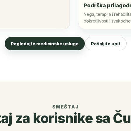
Podrška prilagođe
Nega, terapija i rehabil
pokretljivosti i svakodn
Pogledajte medicinske usluge
Pošaljite upit
SMEŠTAJ
j za korisnike sa Č