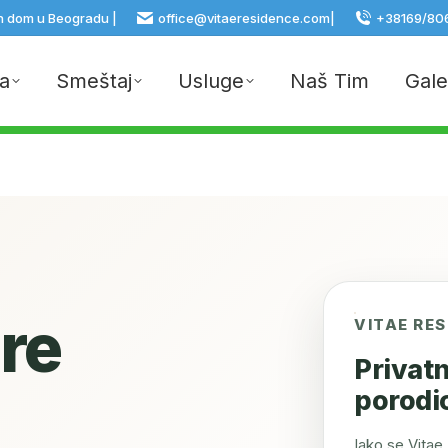
n dom u Beogradu |
office@vitaeresidence.com
|
+38169/80
a
Smeštaj
Usluge
Naš Tim
Gale
re
VITAE RE
Privatn
porodi
Iako se Vitae 