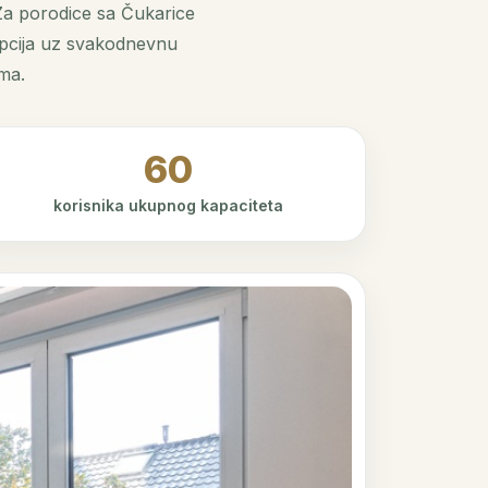
Za porodice sa Čukarice
opcija uz svakodnevnu
ma.
60
korisnika ukupnog kapaciteta