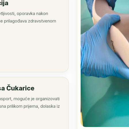
ija
tljivosti, oporavka nakon
a se prilagođava zdravstvenom
sa Čukarice
nsport, moguće je organizovati
na prilikom prijema, dolaska iz