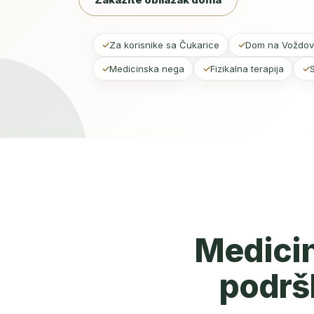
Za korisnike sa Čukarice
Dom na Voždo
Medicinska nega
Fizikalna terapija
Medicins
podrš