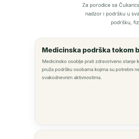
Za porodice sa Čukarice
nadzor i podršku u sv
podršku, fi
Medicinska podrška tokom 
Medicinsko osoblje prati zdravstveno stanje kor
pruža podršku osobama kojima su potrebni n
svakodnevnim aktivnostima.