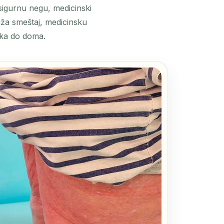
sigurnu negu, medicinski
ža smeštaj, medicinsku
ika do doma.