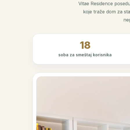
Vitae Residence posedu
koje traže dom za st
ne
18
soba za smeštaj korisnika