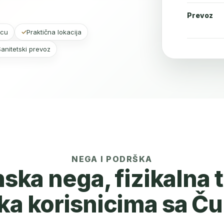
Prevoz
vcu
Praktična lokacija
Sanitetski prevoz
NEGA I PODRŠKA
ka nega, fizikalna t
ka korisnicima sa Ču