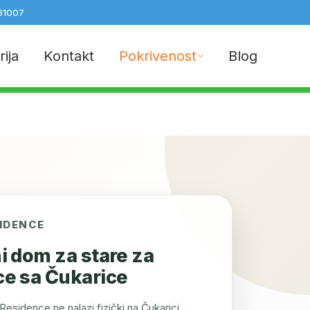
61007
rija
Kontakt
Pokrivenost
Blog
SIDENCE
i dom za stare za
ce sa Čukarice
Residence ne nalazi fizički na Čukarici,