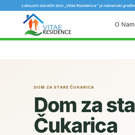
Luksuzni starački dom „Vitae Residence" je namenski građe
O Nam
DOM ZA STARE ČUKARICA
Dom za sta
Čukarica