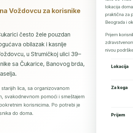
lokacija doma
 na Voždovcu za korisnike
praktična za 
Beograda i oko
Čukarici često žele pouzdan
Prijem korisn
zdravstvenom s
ogućava obilazak i kasnije
nivou podrške 
oždovcu, u Strumičkoj ulici 39–
risnike sa Čukarice, Banovog brda,
Lokacija
aselja.
Za koga
starijih lica, sa organizovanom
om, svakodnevnom pomoći i smeštajem
okretnim korisnicima. Po potrebi je
isnika do doma.
Prijem