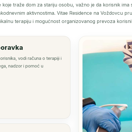
 koje traže dom za stariju osobu, važno je da korisnik ima 
akodnevnim aktivnostima. Vitae Residence na Voždovcu pru
zikalnu terapiju i mogućnost organizovanog prevoza korisn
boravka
isnika, vodi računa o terapiji i
ega, nadzor i pomoć u