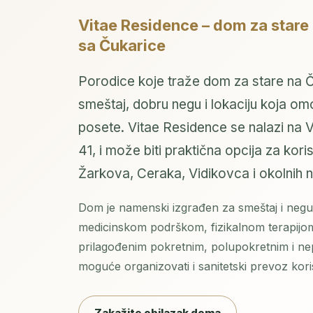
Vitae Residence – dom za stare
sa Čukarice
Porodice koje traže dom za stare na 
smeštaj, dobru negu i lokaciju koja om
posete. Vitae Residence se nalazi na V
41, i može biti praktična opcija za ko
Žarkova, Ceraka, Vidikovca i okolnih n
Dom je namenski izgrađen za smeštaj i negu 
medicinskom podrškom, fizikalnom terapij
prilagođenim pokretnim, polupokretnim i nep
moguće organizovati i sanitetski prevoz kor
Zakažite obilazak doma