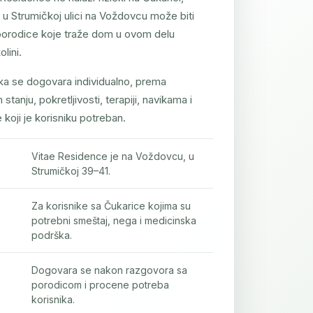
 u Strumičkoj ulici na Voždovcu može biti
porodice koje traže dom u ovom delu
lini.
ika se dogovara individualno, prema
tanju, pokretljivosti, terapiji, navikama i
koji je korisniku potreban.
Vitae Residence je na Voždovcu, u
Strumičkoj 39–41.
Za korisnike sa Čukarice kojima su
potrebni smeštaj, nega i medicinska
podrška.
Dogovara se nakon razgovora sa
porodicom i procene potreba
korisnika.