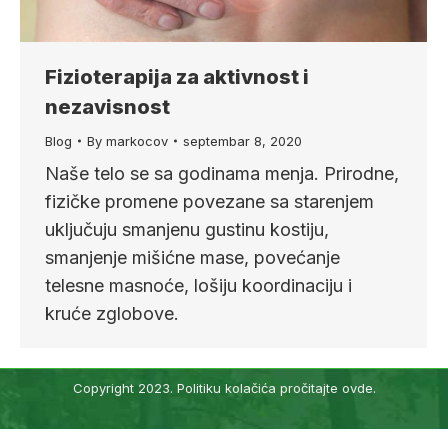
Fizioterapija za aktivnost i
nezavisnost
Blog
By
markocov
septembar 8, 2020
Naše telo se sa godinama menja. Prirodne,
fizičke promene povezane sa starenjem
uključuju smanjenu gustinu kostiju,
smanjenje mišićne mase, povećanje
telesne masnoće, lošiju koordinaciju i
kruće zglobove.
Copyright 2023. Politiku kolačića pročitajte
ovde
.